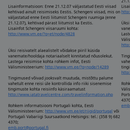
21.1
Lisainformatsioon: Enne 21.12.07 väljastatud Eesti viisad
Lisa
kehtivad ainult reisimiseks Eestis. Schengeni viisad, mis on
http
väljastatud enne Eesti liitumist Schengeni ruumiga (enne
21.12.07), kehtivad pärast liitumist ka Eestis.
Üksi
Lisainfot Schengeni viisaruumi kohta:
vane
http://www.vm.ee/?q=et/node/4828
Last
Väli
http
Üksi reisivatelt alaealistelt võidakse piiril küsida
vanemate/hooldaja notariaalselt kinnitatud nõusolekut.
Ting
Lastega reisimise kohta rohkem infot, Eesti
vahe
Välisministeerium:
http://www.vm.ee/?q=node/14289
ting
http
Tingimused võivad jooksvalt muutuda, mistõttu palume
vahetult enne reisi üle kontrollida info riiki sisenemise
Rohk
tingimuste kohta reisiinfo käsiraamatust
Väli
http://www.iatatravelcentre.com/travelinformation.php
Port
4370
Rohkem informatsiooni Portugali kohta, Eesti
emb.
Välisministeerium:
http://www.vm.ee/et/riigid/portugal
või
Portugali Vabariigi Suursaatkond Helsingis: tel.: (358 9) 682
4370;
emb.port@portugal.fi