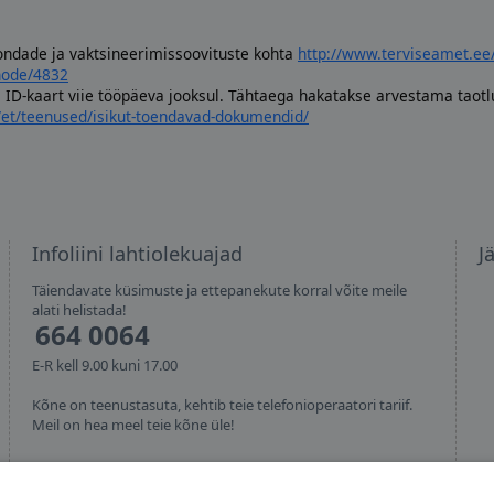
ondade ja vaktsineerimissoovituste kohta
http://www.terviseamet.ee/
node/4832
as ID-kaart viie tööpäeva jooksul. Tähtaega hakatakse arvestama taot
e/et/teenused/isikut-toendavad-dokumendid/
Infoliini lahtiolekuajad
J
Täiendavate küsimuste ja ettepanekute korral võite meile
alati helistada!
664 0064
E-R kell 9.00 kuni 17.00
Kõne on teenustasuta, kehtib teie telefonioperaatori tariif.
Meil on hea meel teie kõne üle!