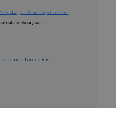
nakkushaigused/reisimine-ja-tervis.html
,
luse esitamisele järgnevast
älgige meid Facebookis!