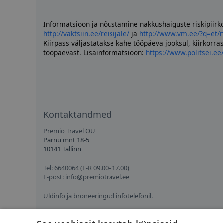
Informatsioon ja nõustamine nakkushaiguste riskipiirk
http://vaktsiin.ee/reisijale/
ja
http://www.vm.ee/?q=et/
Kiirpass väljastatakse kahe tööpäeva jooksul, kiirkorr
tööpäevast. Lisainformatsioon:
https://www.politsei.e
Kontaktandmed
Premio Travel OÜ
Pärnu mnt 18-5
10141 Tallinn
Tel: 6640064 (E-R 09.00–17.00)
E-post:
info@premiotravel.ee
Üldinfo ja broneeringud infotelefonil.
Isikuandmete töötlemise tingimused