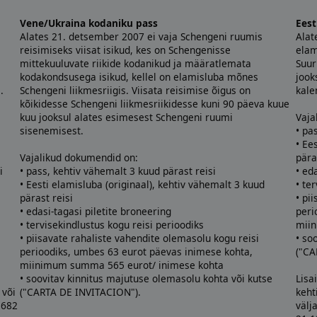
Vene/Ukraina kodaniku pass
Eest
Alates 21. detsember 2007 ei vaja Schengeni ruumis
Alat
reisimiseks viisat isikud, kes on Schengenisse
elam
mittekuuluvate riikide kodanikud ja määratlemata
Suur
kodakondsusega isikud, kellel on elamisluba mõnes
jook
.
Schengeni liikmesriigis. Viisata reisimise õigus on
kale
kõikidesse Schengeni liikmesriikidesse kuni 90 päeva kuue
kuu jooksul alates esimesest Schengeni ruumi
Vaja
sisenemisest.
• pa
• Ee
Vajalikud dokumendid on:
pära
i
• pass, kehtiv vähemalt 3 kuud pärast reisi
• ed
• Eesti elamisluba (originaal), kehtiv vähemalt 3 kuud
• te
pärast reisi
• pi
e
• edasi-tagasi piletite broneering
peri
• tervisekindlustus kogu reisi perioodiks
miin
• piisavate rahaliste vahendite olemasolu kogu reisi
• so
perioodiks, umbes 63 eurot päevas inimese kohta,
("CA
miinimum summa 565 eurot/ inimese kohta
• soovitav kinnitus majutuse olemasolu kohta või kutse
Lisa
või
("CARTA DE INVITACION").
keht
 682
välj