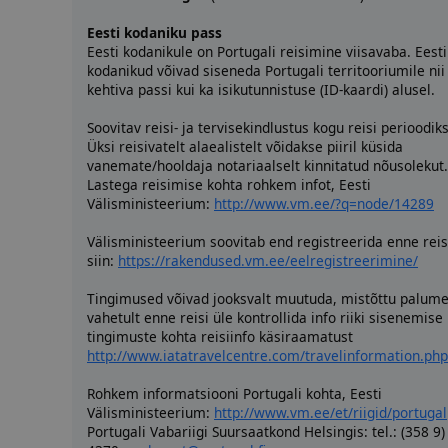
Eesti kodaniku pass
Eesti kodanikule on Portugali reisimine viisavaba. Eesti
kodanikud võivad siseneda Portugali territooriumile nii
kehtiva passi kui ka isikutunnistuse (ID-kaardi) alusel.
Soovitav reisi- ja tervisekindlustus kogu reisi perioodiks
Üksi reisivatelt alaealistelt võidakse piiril küsida
vanemate/hooldaja notariaalselt kinnitatud nõusolekut.
Lastega reisimise kohta rohkem infot, Eesti
Välisministeerium:
http://www.vm.ee/?q=node/14289
Välisministeerium soovitab end registreerida enne reis
siin:
https://rakendused.vm.ee/eelregistreerimine/
Tingimused võivad jooksvalt muutuda, mistõttu palum
vahetult enne reisi üle kontrollida info riiki sisenemise
tingimuste kohta reisiinfo käsiraamatust
http://www.iatatravelcentre.com/travelinformation.php
Rohkem informatsiooni Portugali kohta, Eesti
Välisministeerium:
http://www.vm.ee/et/riigid/portugal
Portugali Vabariigi Suursaatkond Helsingis: tel.: (358 9)