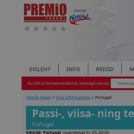
ESILEHT
INFO
REISID
M
Kui Teil on broneerimiskood, sisestage see siia
Vajalik teave
>
Visa Informations
> Portugal
Passi-, viisa- ning
Portugal
Sihtriik:
Portugal
(uuendatud 01.05.2016)