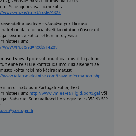
2.07), kehtivad pärast liitumist ka Eestis.
infot Schengeni viisaruumi kohta:
://www.vm.ee/?q=et/node/4828
 reisivatelt alaealistelt võidakse piiril küsida
mate/hooldaja notariaalselt kinnitatud nõusolekut.
ega reisimise kohta rohkem infot, Eesti
sministeerium:
://www.vm.ee/?q=node/14289
imused võivad jooksvalt muutuda, mistõttu palume
tult enne reisi üle kontrollida info riiki sisenemise
imuste kohta reisiinfo käsiraamatust
://www.iatatravelcentre.com/travelinformation.php
em informatsiooni Portugali kohta, Eesti
sministeerium:
http://www.vm.ee/et/riigid/portugal
või
ugali Vabariigi Suursaatkond Helsingis: tel.: (358 9) 682
;
port@portugal.fi