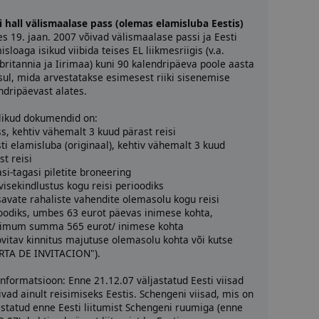
i hall välismaalase pass (olemas elamisluba Eestis)
es 19. jaan. 2007 võivad välismaalase passi ja Eesti
isloaga isikud viibida teises EL liikmesriigis (v.a.
britannia ja Iirimaa) kuni 90 kalendripäeva poole aasta
sul, mida arvestatakse esimesest riiki sisenemise
ndripäevast alates.
likud dokumendid on:
ss, kehtiv vähemalt 3 kuud pärast reisi
sti elamisluba (originaal), kehtiv vähemalt 3 kuud
st reisi
asi-tagasi piletite broneering
rvisekindlustus kogu reisi perioodiks
isavate rahaliste vahendite olemasolu kogu reisi
oodiks, umbes 63 eurot päevas inimese kohta,
imum summa 565 eurot/ inimese kohta
ovitav kinnitus majutuse olemasolu kohta või kutse
RTA DE INVITACION").
informatsioon: Enne 21.12.07 väljastatud Eesti viisad
ivad ainult reisimiseks Eestis. Schengeni viisad, mis on
astatud enne Eesti liitumist Schengeni ruumiga (enne