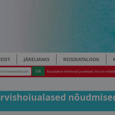
EIST
JÄRELMAKS
REISIKATALOOG
Kuvatakse erihinnad ja eelised, mis on mõeldu
 tervishoiualased nõudmise