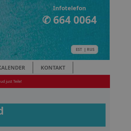
Infotelefon
✆ 664 0064
EST
|
RUS
KALENDER
KONTAKT
d just Teile!
d