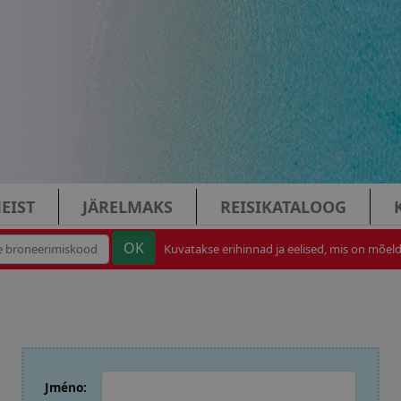
EIST
JÄRELMAKS
REISIKATALOOG
Kuvatakse erihinnad ja eelised, mis on mõeldu
Jméno: