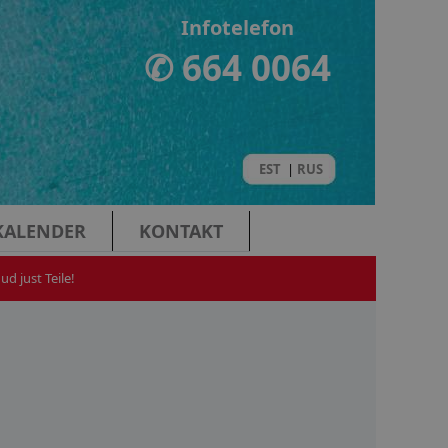
Infotelefon
✆ 664 0064
EST
|
RUS
KALENDER
KONTAKT
d just Teile!