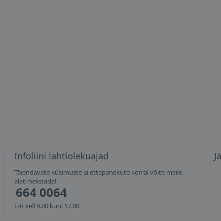
Infoliini lahtiolekuajad
J
Täiendavate küsimuste ja ettepanekute korral võite meile
alati helistada!
664 0064
E-R kell 9.00 kuni 17.00