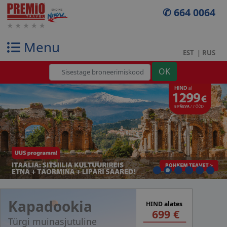
✆ 664 0064
Menu
EST
|
RUS
Kapadookia
HIND alates
699 €
Türgi muinasjutuline