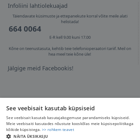
Infoliini lahtiolekuajad
Täiendavate küsimuste ja ettepanekute korral võite meile alati
helistada!
664 0064
E-R kell 9.00 kuni 17.00
Kõne on teenustasuta, kehtib teie telefonioperaatori tariif. Meil on
hea meel teie kõne üle!
Jälgige meid Facebookis!
See veebisait kasutab küpsiseid
See veebisait kasutab kasutajakogemuse parandamiseks küpsiseid.
Meie veebisaiti kasutades nõustute kooskõlas meie küpsisepoliitikaga
kõikide küpsistega.
>> rohkem teavet
NÄITA ÜKSIKASJU
© 2026 PREMIO Travel. Kõik õigused kaitstud.