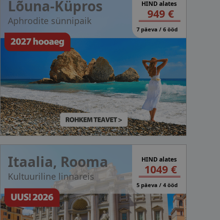
Lõuna-Küpros
HIND alates
949 €
Aphrodite sünnipaik
7 päeva / 6 ööd
Itaalia, Rooma
HIND alates
1049 €
Kultuuriline linnareis
5 päeva / 4 ööd