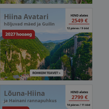
Hiina Avatari
HIND alates
2549 €
hõljuvad mäed ja Guilin
12 päeva / 9 ööd
Lõuna-Hiina
HIND alates
2799 €
ja Hainani rannapuhkus
14 päeva / 11 ööd