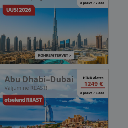
8 päeva / 7 ööd
Abu Dhabi–Dubai
HIND alates
1249 €
Väljumine RIIAST!
8 päeva / 6 ööd