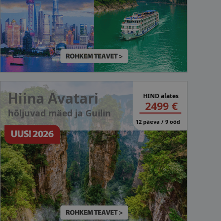
Hiina Avatari
HIND alates
2499 €
hõljuvad mäed ja Guilin
12 päeva / 9 ööd