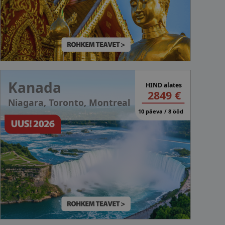
Kanada
HIND alates
2849 €
Niagara, Toronto, Montreal
10 päeva / 8 ööd