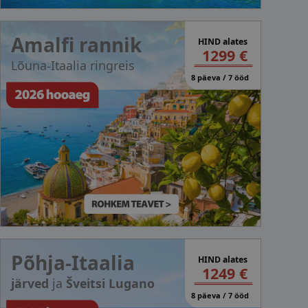
Amalfi rannik
HIND alates
1299 €
Lõuna-Itaalia ringreis
8 päeva / 7 ööd
Põhja-Itaalia
HIND alates
1249 €
järved
ja
Šveitsi Lugano
8 päeva / 7 ööd