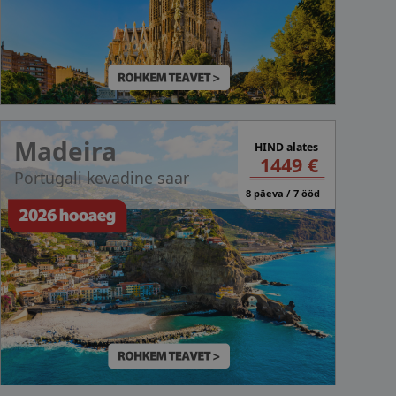
Madeira
HIND alates
1449 €
Portugali kevadine saar
8 päeva / 7 ööd