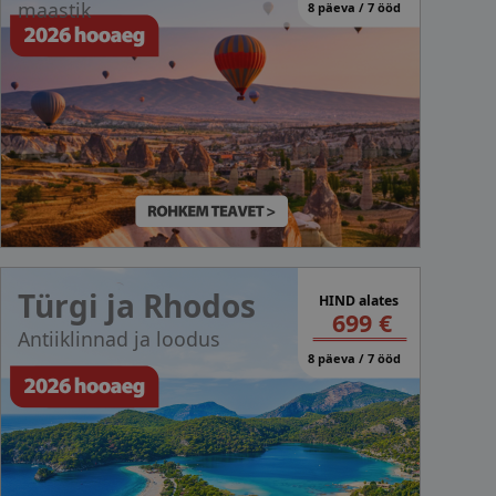
maastik
8 päeva / 7 ööd
Türgi ja Rhodos
HIND alates
699 €
Antiiklinnad ja loodus
8 päeva / 7 ööd