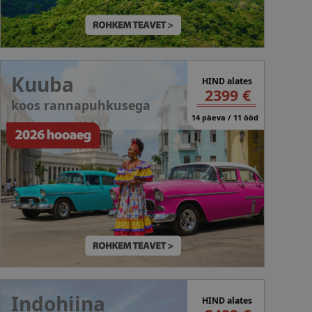
Kuuba
HIND alates
2399 €
koos rannapuhkusega
14 päeva / 11 ööd
Indohiina
HIND alates