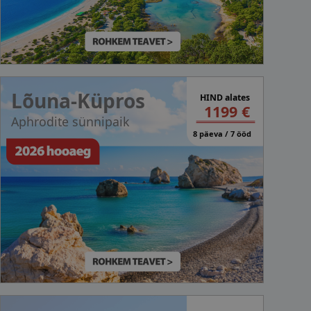
Lõuna-Küpros
HIND alates
1199 €
Aphrodite sünnipaik
8 päeva / 7 ööd