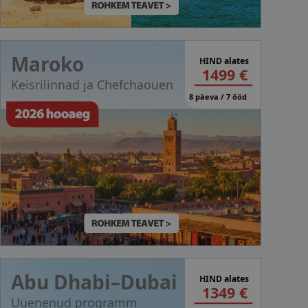
Maroko
HIND alates
1499 €
Keisrilinnad ja Chefchaouen
8 päeva / 7 ööd
Abu Dhabi–Dubai
HIND alates
1349 €
Uuenenud programm