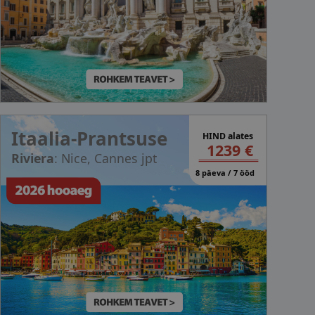
Itaalia-Prantsuse
HIND alates
1239 €
Riviera
: Nice, Cannes jpt
8 päeva / 7 ööd