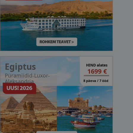
Egiptus
HIND alates
1699 €
Püramiidid-Luxor-
Aleksandria
8 päeva / 7 ööd