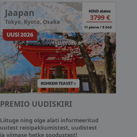
Jaapan
HIND alates
3799 €
Tokyo, Kyoto, Osaka
11 päeva / 8 ööd
PREMIO UUDISKIRI
Liituge ning olge alati informeeritud
uutest reisipakkumistest, uudistest
ja viimase hetke soodustest!