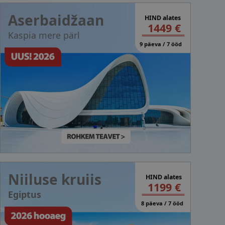
Aserbaidžaan
HIND alates
1449 €
Kaspia mere pärl
9 päeva / 7 ööd
Niiluse kruiis
HIND alates
1199 €
Egiptus
8 päeva / 7 ööd