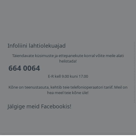
Infoliini lahtiolekuajad
Täiendavate küsimuste ja ettepanekute korral võite meile alati
helistada!
664 0064
E-R kell 9.00 kuni 17.00
Kõne on teenustasuta, kehtib teie telefonioperaatori tariif. Meil on
hea meel teie kõne üle!
Jälgige meid Facebookis!